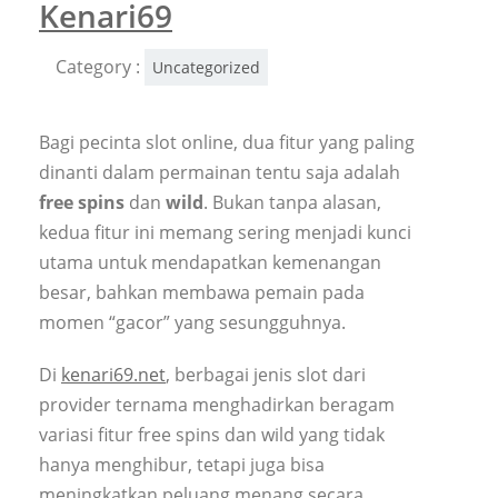
Kenari69
Category :
Uncategorized
Bagi pecinta slot online, dua fitur yang paling
dinanti dalam permainan tentu saja adalah
free spins
dan
wild
. Bukan tanpa alasan,
kedua fitur ini memang sering menjadi kunci
utama untuk mendapatkan kemenangan
besar, bahkan membawa pemain pada
momen “gacor” yang sesungguhnya.
Di
kenari69.net
, berbagai jenis slot dari
provider ternama menghadirkan beragam
variasi fitur free spins dan wild yang tidak
hanya menghibur, tetapi juga bisa
meningkatkan peluang menang secara