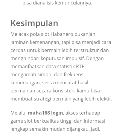
bisa dianalisis kemunculannya.
Kesimpulan
Melacak pola slot Habanero bukanlah
jaminan kemenangan, tapi bisa menjadi cara
cerdas untuk bermain lebih terstruktur dan
menghindari keputusan impulsif. Dengan
memanfaatkan data statistik RTP,
mengamati simbol dan frekuensi
kemenangan, serta mencatat hasil
permainan secara konsisten, kamu bisa
membuat strategi bermain yang lebih efektif.
Melalui
maha168 login
, akses terhadap
game slot berkualitas tinggi dan informasi
lengkap semakin mudah dijangkau. Jadi,