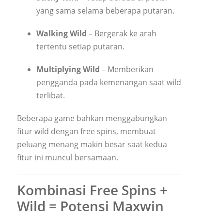
yang sama selama beberapa putaran.
Walking Wild
– Bergerak ke arah
tertentu setiap putaran.
Multiplying Wild
– Memberikan
pengganda pada kemenangan saat wild
terlibat.
Beberapa game bahkan menggabungkan
fitur wild dengan free spins, membuat
peluang menang makin besar saat kedua
fitur ini muncul bersamaan.
Kombinasi Free Spins +
Wild = Potensi Maxwin