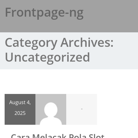
Skip
Frontpage-ng
to
content
Category Archives:
Uncategorized
August 4,
-
2025
Cara Melacak Pola Slot