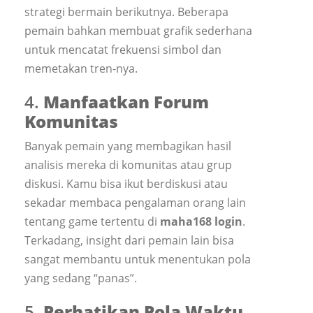
strategi bermain berikutnya. Beberapa
pemain bahkan membuat grafik sederhana
untuk mencatat frekuensi simbol dan
memetakan tren-nya.
4.
Manfaatkan Forum
Komunitas
Banyak pemain yang membagikan hasil
analisis mereka di komunitas atau grup
diskusi. Kamu bisa ikut berdiskusi atau
sekadar membaca pengalaman orang lain
tentang game tertentu di
maha168 login
.
Terkadang, insight dari pemain lain bisa
sangat membantu untuk menentukan pola
yang sedang “panas”.
5.
Perhatikan Pola Waktu