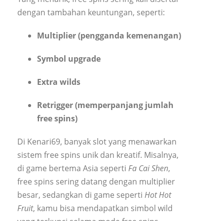
dengan tambahan keuntungan, seperti:
Multiplier (pengganda kemenangan)
Symbol upgrade
Extra wilds
Retrigger (memperpanjang jumlah
free spins)
Di Kenari69, banyak slot yang menawarkan
sistem free spins unik dan kreatif. Misalnya,
di game bertema Asia seperti
Fa Cai Shen
,
free spins sering datang dengan multiplier
besar, sedangkan di game seperti
Hot Hot
Fruit
, kamu bisa mendapatkan simbol wild