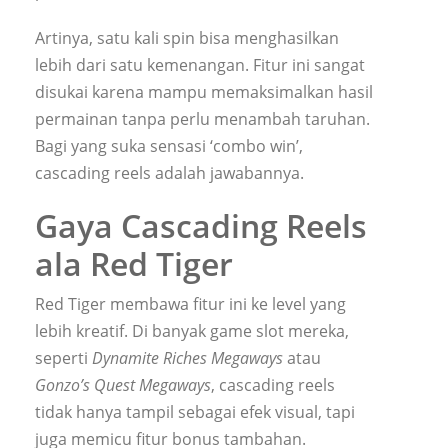
Artinya, satu kali spin bisa menghasilkan
lebih dari satu kemenangan. Fitur ini sangat
disukai karena mampu memaksimalkan hasil
permainan tanpa perlu menambah taruhan.
Bagi yang suka sensasi ‘combo win’,
cascading reels adalah jawabannya.
Gaya Cascading Reels
ala Red Tiger
Red Tiger membawa fitur ini ke level yang
lebih kreatif. Di banyak game slot mereka,
seperti
Dynamite Riches Megaways
atau
Gonzo’s Quest Megaways
, cascading reels
tidak hanya tampil sebagai efek visual, tapi
juga memicu fitur bonus tambahan.