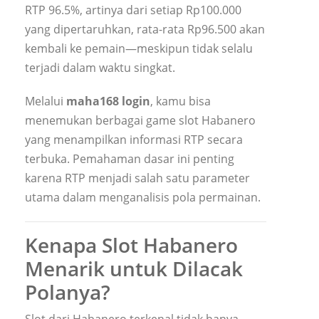
RTP 96.5%, artinya dari setiap Rp100.000
yang dipertaruhkan, rata-rata Rp96.500 akan
kembali ke pemain—meskipun tidak selalu
terjadi dalam waktu singkat.
Melalui
maha168 login
, kamu bisa
menemukan berbagai game slot Habanero
yang menampilkan informasi RTP secara
terbuka. Pemahaman dasar ini penting
karena RTP menjadi salah satu parameter
utama dalam menganalisis pola permainan.
Kenapa Slot Habanero
Menarik untuk Dilacak
Polanya?