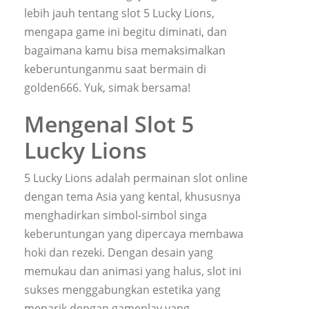
lebih jauh tentang slot 5 Lucky Lions,
mengapa game ini begitu diminati, dan
bagaimana kamu bisa memaksimalkan
keberuntunganmu saat bermain di
golden666. Yuk, simak bersama!
Mengenal Slot 5
Lucky Lions
5 Lucky Lions adalah permainan slot online
dengan tema Asia yang kental, khususnya
menghadirkan simbol-simbol singa
keberuntungan yang dipercaya membawa
hoki dan rezeki. Dengan desain yang
memukau dan animasi yang halus, slot ini
sukses menggabungkan estetika yang
menarik dengan gameplay yang