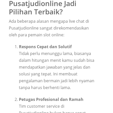
Pusatjudionline Jadi
Pilihan Terbaik?
Ada beberapa alasan mengapa live chat di
Pusatjudionline sangat direkomendasikan
oleh para pemain slot online:
Respons Cepat dan Solutif
Tidak perlu menunggu lama, biasanya
dalam hitungan menit kamu sudah bisa
mendapatkan jawaban yang jelas dan
solusi yang tepat. Ini membuat
pengalaman bermain jadi lebih nyaman
tanpa harus berhenti lama.
Petugas Profesional dan Ramah
Tim customer service di