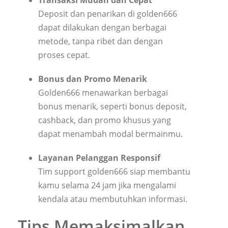
Transaksi Mudah dan Cepat
Deposit dan penarikan di golden666
dapat dilakukan dengan berbagai
metode, tanpa ribet dan dengan
proses cepat.
Bonus dan Promo Menarik
Golden666 menawarkan berbagai
bonus menarik, seperti bonus deposit,
cashback, dan promo khusus yang
dapat menambah modal bermainmu.
Layanan Pelanggan Responsif
Tim support golden666 siap membantu
kamu selama 24 jam jika mengalami
kendala atau membutuhkan informasi.
Tips Memaksimalkan