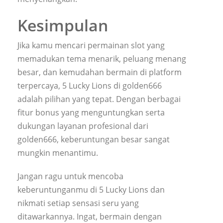
Kesimpulan
Jika kamu mencari permainan slot yang
memadukan tema menarik, peluang menang
besar, dan kemudahan bermain di platform
terpercaya, 5 Lucky Lions di golden666
adalah pilihan yang tepat. Dengan berbagai
fitur bonus yang menguntungkan serta
dukungan layanan profesional dari
golden666, keberuntungan besar sangat
mungkin menantimu.
Jangan ragu untuk mencoba
keberuntunganmu di 5 Lucky Lions dan
nikmati setiap sensasi seru yang
ditawarkannya. Ingat, bermain dengan