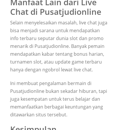
Manfaat Lain dari Live
Chat di Pusatjudionline
Selain menyelesaikan masalah, live chat juga
bisa menjadi sarana untuk mendapatkan
info terbaru seputar dunia slot dan promo
menarik di Pusatjudionline. Banyak pemain
mendapatkan kabar tentang bonus harian,
turnamen slot, atau update game terbaru
hanya dengan ngobrol lewat live chat.
Ini membuat pengalaman bermain di
Pusatjudionline bukan sekadar hiburan, tapi
juga kesempatan untuk terus belajar dan
memanfaatkan berbagai keuntungan yang
ditawarkan situs tersebut.
Kesimpulan