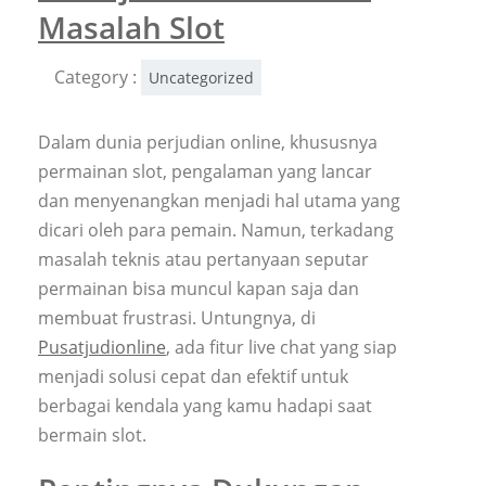
Masalah Slot
Category :
Uncategorized
Dalam dunia perjudian online, khususnya
permainan slot, pengalaman yang lancar
dan menyenangkan menjadi hal utama yang
dicari oleh para pemain. Namun, terkadang
masalah teknis atau pertanyaan seputar
permainan bisa muncul kapan saja dan
membuat frustrasi. Untungnya, di
Pusatjudionline
, ada fitur live chat yang siap
menjadi solusi cepat dan efektif untuk
berbagai kendala yang kamu hadapi saat
bermain slot.