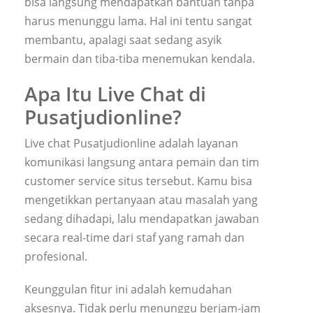
bisa langsung mendapatkan bantuan tanpa
harus menunggu lama. Hal ini tentu sangat
membantu, apalagi saat sedang asyik
bermain dan tiba-tiba menemukan kendala.
Apa Itu Live Chat di
Pusatjudionline?
Live chat Pusatjudionline adalah layanan
komunikasi langsung antara pemain dan tim
customer service situs tersebut. Kamu bisa
mengetikkan pertanyaan atau masalah yang
sedang dihadapi, lalu mendapatkan jawaban
secara real-time dari staf yang ramah dan
profesional.
Keunggulan fitur ini adalah kemudahan
aksesnya. Tidak perlu menunggu berjam-jam