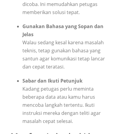
dicoba. Ini memudahkan petugas
memberikan solusi tepat.
Gunakan Bahasa yang Sopan dan
Jelas
Walau sedang kesal karena masalah
teknis, tetap gunakan bahasa yang
santun agar komunikasi tetap lancar
dan cepat teratasi.
Sabar dan Ikuti Petunjuk
Kadang petugas perlu meminta
beberapa data atau kamu harus
mencoba langkah tertentu. Ikuti
instruksi mereka dengan teliti agar
masalah cepat selesai.