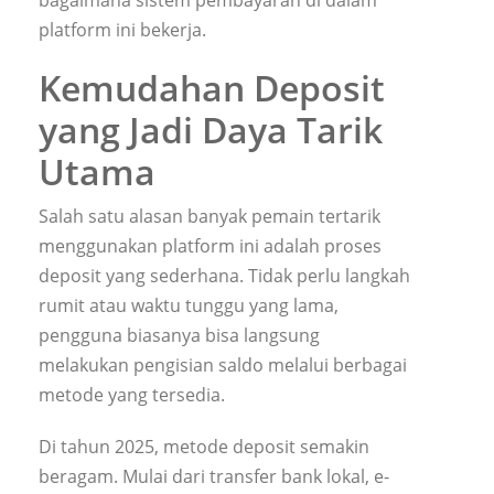
bagaimana sistem pembayaran di dalam
platform ini bekerja.
Kemudahan Deposit
yang Jadi Daya Tarik
Utama
Salah satu alasan banyak pemain tertarik
menggunakan platform ini adalah proses
deposit yang sederhana. Tidak perlu langkah
rumit atau waktu tunggu yang lama,
pengguna biasanya bisa langsung
melakukan pengisian saldo melalui berbagai
metode yang tersedia.
Di tahun 2025, metode deposit semakin
beragam. Mulai dari transfer bank lokal, e-