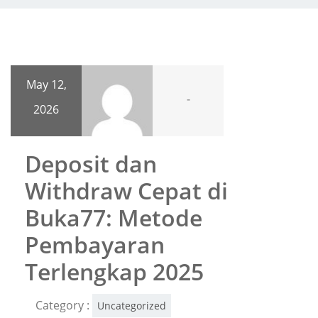
May 12,
-
2026
Deposit dan
Withdraw Cepat di
Buka77: Metode
Pembayaran
Terlengkap 2025
Category :
Uncategorized