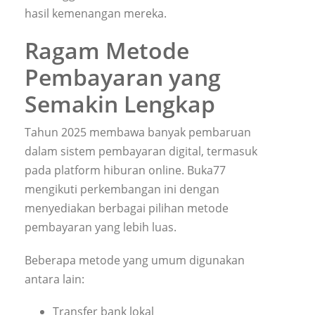
hasil kemenangan mereka.
Ragam Metode
Pembayaran yang
Semakin Lengkap
Tahun 2025 membawa banyak pembaruan
dalam sistem pembayaran digital, termasuk
pada platform hiburan online. Buka77
mengikuti perkembangan ini dengan
menyediakan berbagai pilihan metode
pembayaran yang lebih luas.
Beberapa metode yang umum digunakan
antara lain:
Transfer bank lokal