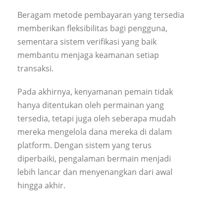
Beragam metode pembayaran yang tersedia
memberikan fleksibilitas bagi pengguna,
sementara sistem verifikasi yang baik
membantu menjaga keamanan setiap
transaksi.
Pada akhirnya, kenyamanan pemain tidak
hanya ditentukan oleh permainan yang
tersedia, tetapi juga oleh seberapa mudah
mereka mengelola dana mereka di dalam
platform. Dengan sistem yang terus
diperbaiki, pengalaman bermain menjadi
lebih lancar dan menyenangkan dari awal
hingga akhir.