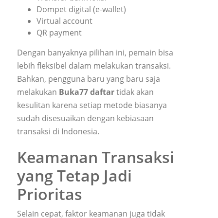
Dompet digital (e-wallet)
Virtual account
QR payment
Dengan banyaknya pilihan ini, pemain bisa
lebih fleksibel dalam melakukan transaksi.
Bahkan, pengguna baru yang baru saja
melakukan
Buka77 daftar
tidak akan
kesulitan karena setiap metode biasanya
sudah disesuaikan dengan kebiasaan
transaksi di Indonesia.
Keamanan Transaksi
yang Tetap Jadi
Prioritas
Selain cepat, faktor keamanan juga tidak