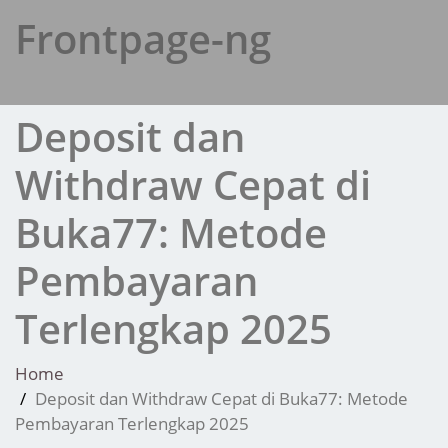
Skip
Frontpage-ng
to
content
Deposit dan
Withdraw Cepat di
Buka77: Metode
Pembayaran
Terlengkap 2025
Home
Deposit dan Withdraw Cepat di Buka77: Metode
Pembayaran Terlengkap 2025