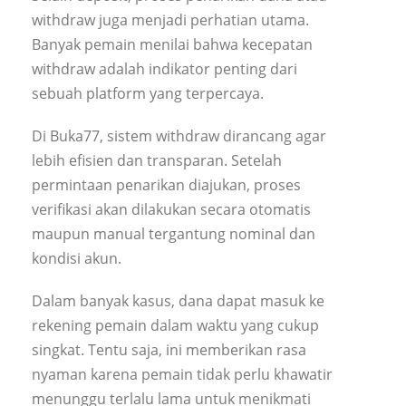
withdraw juga menjadi perhatian utama.
Banyak pemain menilai bahwa kecepatan
withdraw adalah indikator penting dari
sebuah platform yang terpercaya.
Di Buka77, sistem withdraw dirancang agar
lebih efisien dan transparan. Setelah
permintaan penarikan diajukan, proses
verifikasi akan dilakukan secara otomatis
maupun manual tergantung nominal dan
kondisi akun.
Dalam banyak kasus, dana dapat masuk ke
rekening pemain dalam waktu yang cukup
singkat. Tentu saja, ini memberikan rasa
nyaman karena pemain tidak perlu khawatir
menunggu terlalu lama untuk menikmati