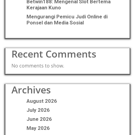
Betwin188: Mengenal Slot Bertema
Kerajaan Kuno
Mengurangi Pemicu Judi Online di
Ponsel dan Media Sosial
Recent Comments
No comments to show.
Archives
August 2026
July 2026
June 2026
May 2026