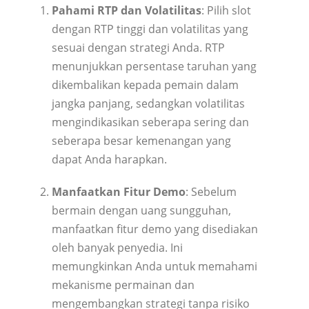
Pahami RTP dan Volatilitas
:
Pilih slot
dengan RTP tinggi dan volatilitas yang
sesuai dengan strategi Anda.
RTP
menunjukkan persentase taruhan yang
dikembalikan kepada pemain dalam
jangka panjang, sedangkan volatilitas
mengindikasikan seberapa sering dan
seberapa besar kemenangan yang
dapat Anda harapkan.
Manfaatkan Fitur Demo
:
Sebelum
bermain dengan uang sungguhan,
manfaatkan fitur demo yang disediakan
oleh banyak penyedia.
Ini
memungkinkan Anda untuk memahami
mekanisme permainan dan
mengembangkan strategi tanpa risiko