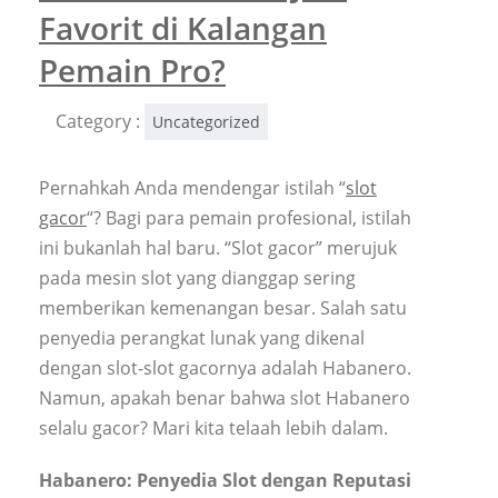
Favorit di Kalangan
Pemain Pro?
Category :
Uncategorized
Pernahkah Anda mendengar istilah “
slot
gacor
“?
Bagi para pemain profesional, istilah
ini bukanlah hal baru.
“Slot gacor” merujuk
pada mesin slot yang dianggap sering
memberikan kemenangan besar.
Salah satu
penyedia perangkat lunak yang dikenal
dengan slot-slot gacornya adalah Habanero.
Namun, apakah benar bahwa slot Habanero
selalu gacor?
Mari kita telaah lebih dalam.​
Habanero: Penyedia Slot dengan Reputasi