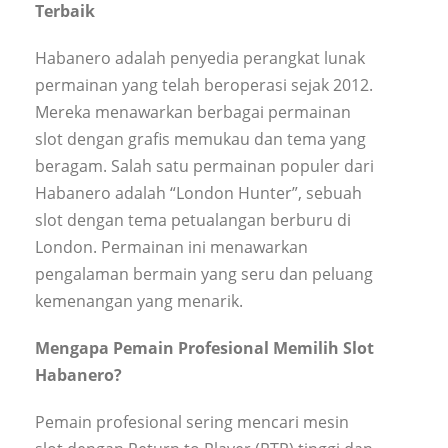
Terbaik
Habanero adalah penyedia perangkat lunak
permainan yang telah beroperasi sejak 2012.
Mereka menawarkan berbagai permainan
slot dengan grafis memukau dan tema yang
beragam.
Salah satu permainan populer dari
Habanero adalah “London Hunter”, sebuah
slot dengan tema petualangan berburu di
London.
Permainan ini menawarkan
pengalaman bermain yang seru dan peluang
kemenangan yang menarik.
​
Mengapa Pemain Profesional Memilih Slot
Habanero?
Pemain profesional sering mencari mesin