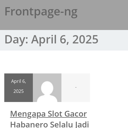
Skip
Frontpage-ng
to
content
Day:
April 6, 2025
April 6,
-
2025
Mengapa Slot Gacor
Habanero Selalu Jadi