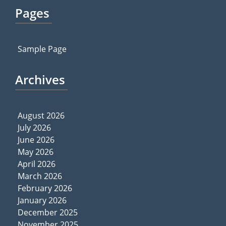
Pages
Sample Page
Archives
August 2026
July 2026
June 2026
May 2026
April 2026
March 2026
February 2026
January 2026
December 2025
November 2025