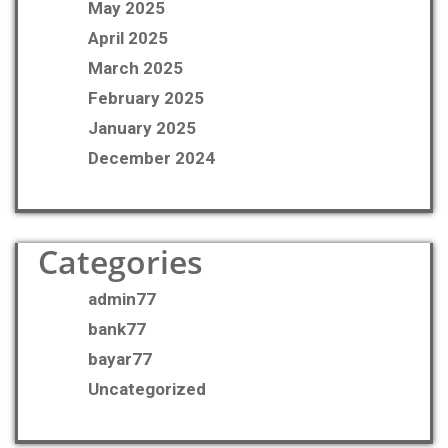
May 2025
April 2025
March 2025
February 2025
January 2025
December 2024
Categories
admin77
bank77
bayar77
Uncategorized