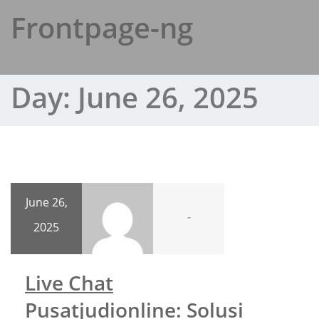
Skip
Frontpage-ng
to
content
Day:
June 26, 2025
June 26,
-
2025
Live Chat
Pusatjudionline: Solusi