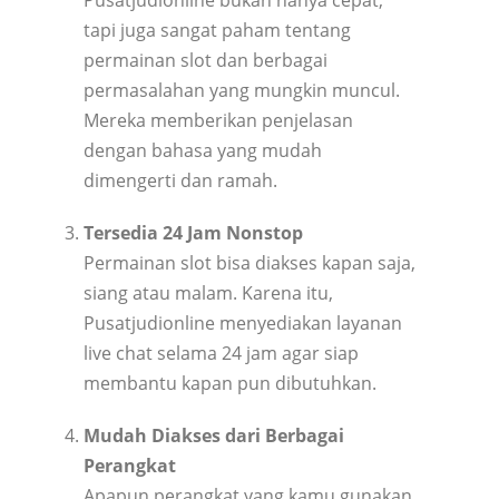
Pusatjudionline bukan hanya cepat,
tapi juga sangat paham tentang
permainan slot dan berbagai
permasalahan yang mungkin muncul.
Mereka memberikan penjelasan
dengan bahasa yang mudah
dimengerti dan ramah.
Tersedia 24 Jam Nonstop
Permainan slot bisa diakses kapan saja,
siang atau malam. Karena itu,
Pusatjudionline menyediakan layanan
live chat selama 24 jam agar siap
membantu kapan pun dibutuhkan.
Mudah Diakses dari Berbagai
Perangkat
Apapun perangkat yang kamu gunakan,