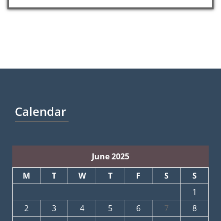
Calendar
June 2025
M
T
W
T
F
S
S
1
2
3
4
5
6
7
8