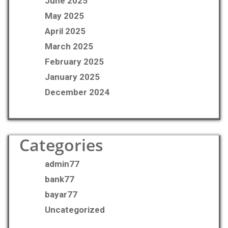
June 2025
May 2025
April 2025
March 2025
February 2025
January 2025
December 2024
Categories
admin77
bank77
bayar77
Uncategorized