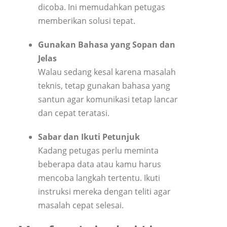
dicoba. Ini memudahkan petugas
memberikan solusi tepat.
Gunakan Bahasa yang Sopan dan
Jelas
Walau sedang kesal karena masalah
teknis, tetap gunakan bahasa yang
santun agar komunikasi tetap lancar
dan cepat teratasi.
Sabar dan Ikuti Petunjuk
Kadang petugas perlu meminta
beberapa data atau kamu harus
mencoba langkah tertentu. Ikuti
instruksi mereka dengan teliti agar
masalah cepat selesai.