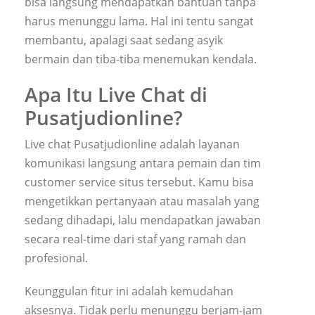
bisa langsung mendapatkan bantuan tanpa
harus menunggu lama. Hal ini tentu sangat
membantu, apalagi saat sedang asyik
bermain dan tiba-tiba menemukan kendala.
Apa Itu Live Chat di
Pusatjudionline?
Live chat Pusatjudionline adalah layanan
komunikasi langsung antara pemain dan tim
customer service situs tersebut. Kamu bisa
mengetikkan pertanyaan atau masalah yang
sedang dihadapi, lalu mendapatkan jawaban
secara real-time dari staf yang ramah dan
profesional.
Keunggulan fitur ini adalah kemudahan
aksesnya. Tidak perlu menunggu berjam-jam