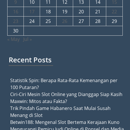
9
10
11
12
13
14
15
16
17
18
19
20
21
22
23
24
25
26
27
28
29
30
« May
Jul »
Recent Posts
Statistik Spin: Berapa Rata-Rata Kemenangan per
100 Putaran?
Ciri-Ciri Mesin Slot Online yang Dianggap Siap Kasih
Maxwin: Mitos atau Fakta?
Trik Pindah Game Habanero Saat Mulai Susah
Menang di Slot
Betwin188: Mengenal Slot Bertema Kerajaan Kuno
Mengurangi Pemicu Judi Online di Ponsel dan Media