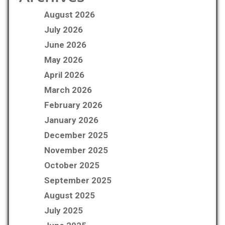
August 2026
July 2026
June 2026
May 2026
April 2026
March 2026
February 2026
January 2026
December 2025
November 2025
October 2025
September 2025
August 2025
July 2025