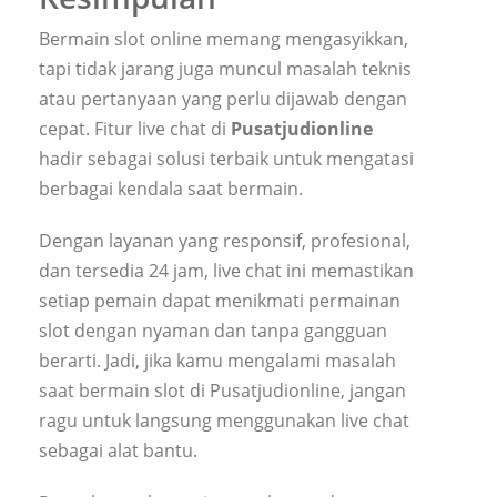
Bermain slot online memang mengasyikkan,
tapi tidak jarang juga muncul masalah teknis
atau pertanyaan yang perlu dijawab dengan
cepat. Fitur live chat di
Pusatjudionline
hadir sebagai solusi terbaik untuk mengatasi
berbagai kendala saat bermain.
Dengan layanan yang responsif, profesional,
dan tersedia 24 jam, live chat ini memastikan
setiap pemain dapat menikmati permainan
slot dengan nyaman dan tanpa gangguan
berarti. Jadi, jika kamu mengalami masalah
saat bermain slot di Pusatjudionline, jangan
ragu untuk langsung menggunakan live chat
sebagai alat bantu.