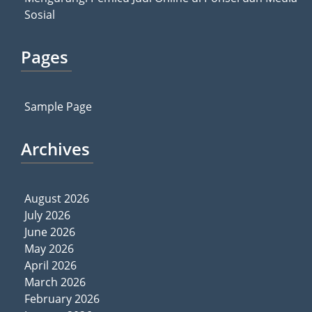
Sosial
Pages
Sample Page
Archives
August 2026
July 2026
June 2026
May 2026
April 2026
March 2026
February 2026